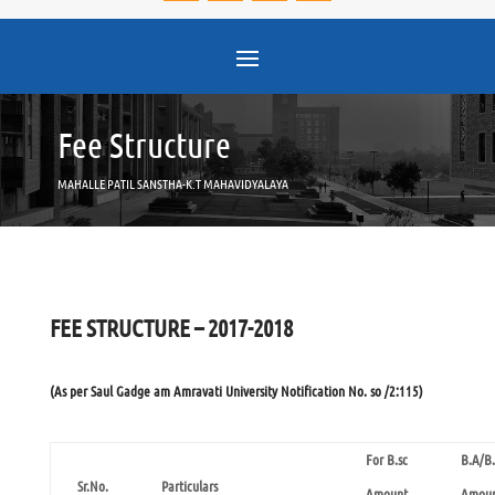
Fee Structure
MAHALLE PATIL SANSTHA-K.T MAHAVIDYALAYA
FEE STRUCTURE – 2017-2018
(As per Saul Gadge am Amravati University Notification No. so /2:115)
For B.sc
B.A/B
Sr.No.
Particulars
Amount
Amoun