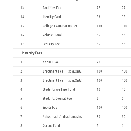
13
Facilities Fee
77
77
14
Identity Card
33
33
15
College Examination Fee
110
110
16
Vehicle Stand
55
55
17
Security Fee
55
55
University Fees
1.
Annual Fee
70
70
2
Enrolment Fee(First Yr.Only)
100
100
3
Enrolment Fee(First Yr.Only)
100
100
4
Students Welfare Fund
10
10
5
Students Council Fee
5
5
6
Sports Fee
100
100
7
Ashwamadh/Indradhanushya
30
30
8
Corpus Fund
5
5