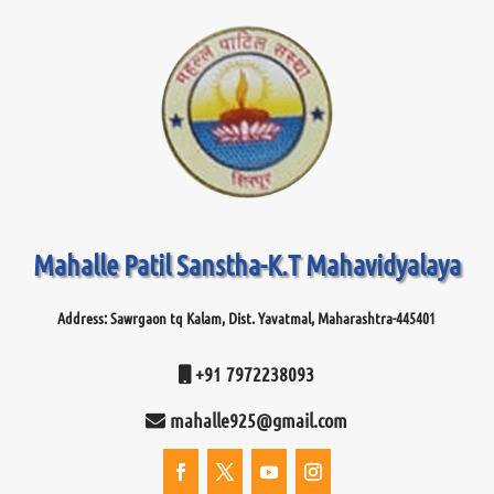
Mahalle Patil Sanstha-K.T Mahavidyalaya
Address: Sawrgaon tq Kalam, Dist. Yavatmal, Maharashtra-445401
+91 7972238093
mahalle925@gmail.com