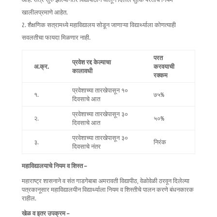
खालीलप्रमाणे आहेत.
शैक्षणिक सत्रामध्ये महाविद्यालय सोडून जाणाऱ्या विद्यार्थ्याला कोणत्याही
सवलतीचा फायदा मिळणार नाही.
परत
प्रवेश रद्द केल्याचा
अ.क्र.
करवयाची
कालावधी
रक्कम
प्रवेशाच्या तारखेपासून १०
१.
७५%
दिवसाचे आत
प्रवेशाच्या तारखेपासून ३०
२.
५०%
दिवसाचे आत
प्रवेशाच्या तारखेपासून ३०
३.
निरंक
दिवसाचे नंतर
महाविद्यालयाचे नियम व शिस्त –
महाराष्ट्र शासनाने व संत गाडगेबाबा अमरावती विद्यापीठ, वेळोवेळी ठरवून दिलेल्या
पत्रकानूसार महाविद्यालयीन विद्यार्थ्याला नियम व शिस्तीचे पालन करणे बंधनकारक
राहील.
खेळ व इतर उपक्रम –