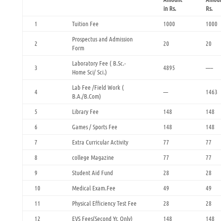
in Rs.
Rs.
1
Tuition Fee
1000
1000
Prospectus and Admission
2
20
20
Form
Laboratory Fee ( B.Sc.-
3
4895
—–
Home Sci/ Sci.)
Lab Fee /Field Work (
4
—
1463
B.A./B.Com)
5
Library Fee
148
148
6
Games / Sports Fee
148
148
7
Extra Curricular Activity
77
77
8
college Magazine
77
77
9
Student Aid Fund
28
28
10
Medical Exam.Fee
49
49
11
Physical Efficiency Test Fee
28
28
12
EVS Fees(Second Yr. Only)
148
148