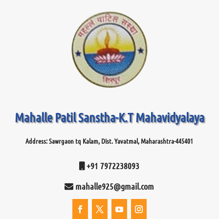
Mahalle Patil Sanstha-K.T Mahavidyalaya
Address: Sawrgaon tq Kalam, Dist. Yavatmal, Maharashtra-445401
+91 7972238093
mahalle925@gmail.com