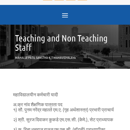
Teaching and Non Teaching
Staff
MAHALLE PATIL SANSTHA-K.T MAHAVIDYALAYA
महाविद्यालयीन कर्मचारी यादी
अ.क्र नांव शैक्षणिक पात्रता पद
१) सौ. पुनम नरेंद्र महल्ले एम.ए. (गृह अर्थशास्त्र) प्रभारी प्राचार्य
२) श्री. सुरज दिवाकर कुकडे एम.एस.सी. (केमे.), सेट प्राध्यापक
३) कु. रिना धनराज राऊत एम.एस.सी. (बॉटनी) प्राध्यापीका